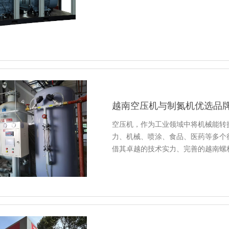
✔ 格素螺杆式空气压缩机，1级能效
3. 浙江省
✔ 限时福利：签约即享「清凉维保
政策名称：《浙江省工业通信业用能
空压机相关内容：支持工业企业更新
2️⃣
全球服务·仓储定制化
永磁变频空压机和两级压缩空压机。
✔ 仓储布局由您定，随时响应，灵
补贴标准：按设备投资额的
**15%-
补贴时间：
2024年2月1日
至
2026年6
✔ 提供「节能诊断+设备置换」全
3️⃣
越南本土化服务升级
4. 山东省
越南空压机与制氮机优选品牌：格素
政策名称：《山东省工业通信业用能
📍 海防市服务中心已启用，提供越
空压机相关内容：鼓励企业更新老旧
空压机，作为工业领域中将机械能转
☎ 联系专线：0084 0396 499 508
压机和智能控制系统的应用。
力、机械、喷涂、食品、医药等多个行业。
🏢 地址：越南海防市吴权区黎圣宗街3号
补贴标准：给予不超过设备投资额
**
借其卓越的技术实力、完善的越南螺
补贴时间：
2024年1月1日
至
2025年1
多客户的**。
5. 河南省
格素（Geso systems）不仅在全
政策名称：《河南省工业通信业用能
Systems Vietnam Co., 
空压机相关内容：支持工业企业更新
空压机、越南螺杆空压机以及越南工
永磁变频空压机和两级压缩空压机。