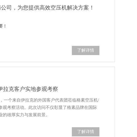
*给予补贴。
越南公司，为您提供高效空压机解决方案！
2月31日
。
要！
设备更新专项扶持实施细则》
空压机，推广高效节能空压机，重点支持永磁变频空
 重磅投资成立
格素越南公司
，并在越南各省、地区设立
您提供
高效、及时、全面
的售后保障，助您在越南市
了解详情
15%
**的补贴。
2月31日
。
设备更新专项扶持实施细则》
运营成本，是您生产线的得力助手。
伊拉克客户实地参观考察
高耗能空压机设备，推广高效节能空压机，重点支持
种工业气体需求，为您的生产保驾护航。
于食品、医药等对空气质量要求高的行业。
，一个来自伊拉克的外国客户代表团莅临格素空压机/
*给予补贴。
行稳定，是您可持续发展的理想选择。
参观考察活动。此次访问不仅彰显了格素品牌在国际
月30日
。
各种临时用气场合，满足您的多样化需求。
业的雄厚实力与发展前景。
于各种工艺气体压缩，助力您提升生产效率。
扫一扫，在线咨询
nh Đạt 1
用于各种高压用气场合，满足您的特殊需求。
了解详情
设备更新专项扶持实施细则》
，适用于大型工业用气场合，是您大规模生产的理想