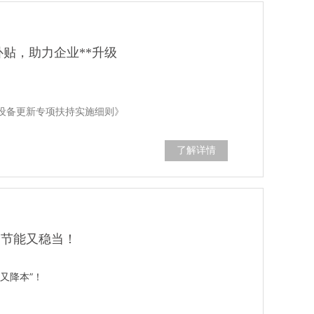
补贴，助力企业**升级
设备更新专项扶持实施细则》
高耗能空压机设备，推广高效节能空压机，重点支持
应用。
了解详情
0%
**给予补贴。
2月31日
。
设备更新专项扶持实施细则》
护节能又稳当！
空压机，更换为高效节能空压机，重点支持永磁变频
又降本”！
20%
**的补贴。
2月31日
。