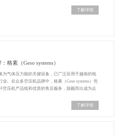
认证，每度电转化效率提升25%
了解详情
套餐」（含换热器深度清洁+气压管路安全检测）
设备更新专项扶持实施细则》
高耗能空压机设备，推广高效节能空压机，重点支持
活调配，高效生产，节能降温，稳战酷暑
25%**给予补贴。
月30日
。
流程解决方案，应对高温高负荷挑战
（Geso systems）
设备更新专项扶持实施细则》
语/中文双语技术支持
空压机，推广高效节能空压机，重点支持永磁变频空
换为气体压力能的关键设备，已广泛应用于越南的电
在众多空压机品牌中，格素（Geso systems）凭
（Thanh Dat 1大厦4楼）
15%
**的补贴。
杆空压机产品线和优质的售后服务，脱颖而出成为众
2月31日
。
了解详情
球范围内享有盛誉，更在越南市场设立了分公司——Geso
设备更新专项扶持实施细则》
Ltd，以更贴近客户需求，提供更快捷、更高效的服务，专注于越南
高耗能空压机设备，推广高效节能空压机，重点支持
业吸附式制氮机等产品的研发与销售。