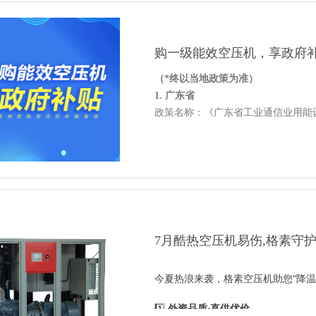
​购一级能效空压机，享政府
（*终以当地政策为准）
1. 广东省
政策名称：《广东省工业通信业用能
空压机相关内容：支持工业企业更新
永磁变频空压机和两级压缩空压机的
补贴标准：按设备投资额的
**
20%-3
补贴时间：
2024年1月1日
至
2026年1
2. 江苏省
政策名称：《江苏省工业通信业用能
7月酷热空压机易伤,格素守
空压机相关内容：鼓励企业淘汰老旧
空压机和智能控制系统的应用。
今夏热浪来袭，格素空压机助您“降温
补贴标准：给予不超过设备投资额
**
补贴时间：
2024年3月1日
至
2025年1
1️⃣
外资品质·直供优价