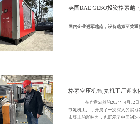
补贴标准：按设备投资额的
**
20%
*
英国BAE GESO投资格素
补贴时间：
2024年4月1日
至
2026年1
6. 四川省
国内企业进军越南，设备选择至关重
政策名称：《四川省工业通信业用能
空压机相关内容：鼓励企业更新老旧
英国BAE GESO SYSTEMS LTD.
压机和智能控制系统的应用。
完善的售后服务网络和仓储中心，为
补贴标准：给予不超过设备投资额
**
场大展宏图！
补贴时间：
2024年5月1日
至
2025年1
格素越南公司主营产品：
7. 湖北省
政策名称：《湖北省工业通信业用能
.
节能螺杆空压机
：高效节能，降低
格素空压机/制氮机工厂迎来
空压机相关内容：支持工业企业更新
. 制氮/制氧机组
：稳定可靠，满足各
永磁变频空压机和两级压缩空压机。
. 干式无油空压机：
纯净无油，适用
在春意盎然的2024年4月12日
补贴标准：按设备投资额的
**
20%
*
. 水润滑无油空压机：
环保节能，运
制氮机工厂，开展了一次深入的实地
补贴时间：
2024年3月1日
至
2026年6
. 移动式空压机：
灵活便捷，适用于
市场上的影响力，也展示了中国制造
Geso Systems Vietnam Co., Ltd
. 工艺气体压缩机：
高效稳定，适用
8. 湖南省
地址：Phòng 426, Tầng 4, Tòa nhà Thà
. 中高压螺杆空压机：
动力强劲，适
政策名称：《湖南省工业通信业用能
电话：0084 0396 499 508
. 离心式空压机：
高效节能，流量大