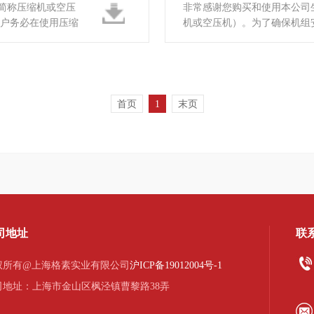
简称压缩机或空压
非常感谢您购买和使用本公司
用户务必在使用压缩
机或空压机）。为了确保机组
使用压缩机之前详细阅读使用
首页
1
末页
司地址
联
权所有@上海格素实业有限公司
沪ICP备19012004号-1
司地址：上海市金山区枫泾镇曹黎路38弄