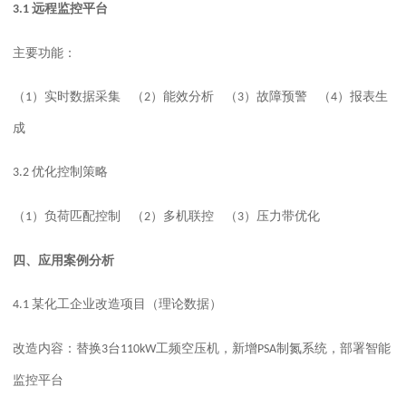
远程监控平台
3.1
主要功能：
（
）实时数据采集
（
）能效分析
（
）故障预警
（
）报表生
1
2
3
4
成
优化控制策略
3.2
（
）负荷匹配控制
（
）多机联控
（
）压力带优化
1
2
3
四、
应用案例分析
某化工企业改造项目
（
理论数据）
4.1
改造内容：替换
台
工频空压机
，
新增
制氮系统
，
部署智能
3
110kW
PSA
监控平台