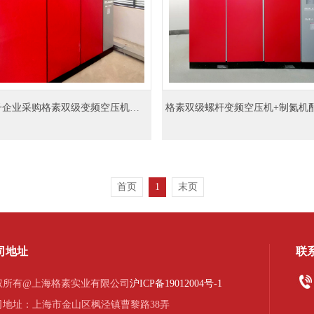
孝感某电子企业采购格素双级变频空压机案例：稳定供气赋能精密制造
首页
1
末页
司地址
联
权所有@上海格素实业有限公司
沪ICP备19012004号-1
司地址：上海市金山区枫泾镇曹黎路38弄