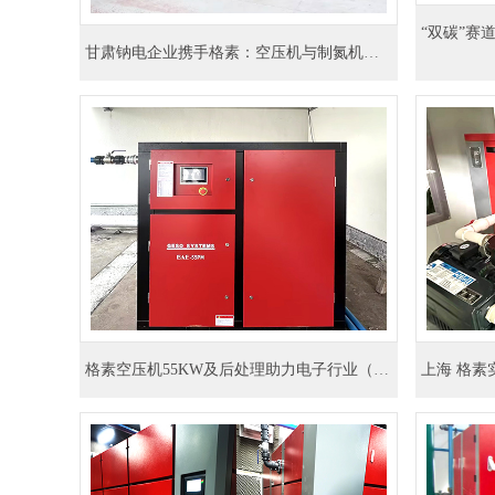
甘肃钠电企业携手格素：空压机与制氮机驱动**生产变革
格素空压机55KW及后处理助力电子行业（BAE-55PM/8）