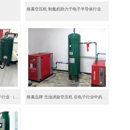
格素空压机 制氮机助力于电子半导体行业（GNS5-99.999）
22KW 高压螺杆压缩机 应用于 电子行业 （BAEG-22A/20）
格素品牌 无油涡旋空压机 在电子行业中的应用 （BAE-4WS）