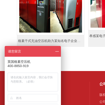
格素干式无油空压机助力某知名电子企业（BAEOV-110A/8）
请您留言
英国格素空压机
400-8850-919
网站导航
公
格素首页
产品中心
版
合作案例
新闻资讯
公