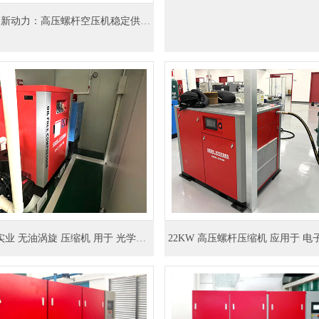
“双碳”赛道新动力：高压螺杆空压机稳定供气助力燃料电池产业化突破
上海 格素实业 无油涡旋 压缩机 用于 光学仪器 电子元件 （BAE-5WS）