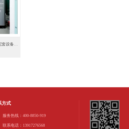
格素双级螺杆变频空压机+制氮机配套设备应用于电子行业
系方式
服务热线：400-8850-919
联系电话：13917276568